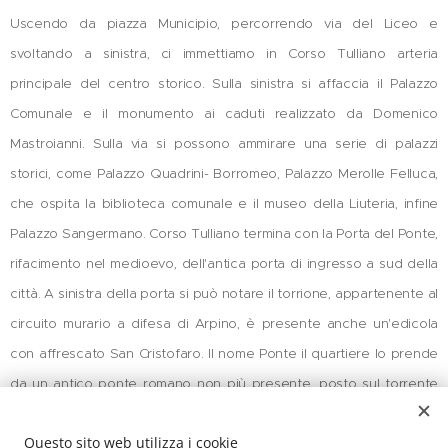
Uscendo da piazza Municipio, percorrendo via del Liceo e
svoltando a sinistra, ci immettiamo in Corso Tulliano arteria
principale del centro storico. Sulla sinistra si affaccia il Palazzo
Comunale e il monumento ai caduti realizzato da Domenico
Mastroianni. Sulla via si possono ammirare una serie di palazzi
storici, come Palazzo Quadrini- Borromeo, Palazzo Merolle Felluca,
che ospita la biblioteca comunale e il museo della Liuteria, infine
Palazzo Sangermano. Corso Tulliano termina con la Porta del Ponte,
rifacimento nel medioevo, dell'antica porta di ingresso a sud della
città. A sinistra della porta si può notare il torrione, appartenente al
circuito murario a difesa di Arpino, è presente anche un'edicola
con affrescato San Cristofaro. Il nome Ponte il quartiere lo prende
da un antico ponte romano non più presente, posto sul torrente
Rio Vetus, chiamato anche popolarmente Rivieto. Subito dopo la
Questo sito web utilizza i cookie
porta a sinistra incontriamo un'altra pagina del libro di pietra, poco