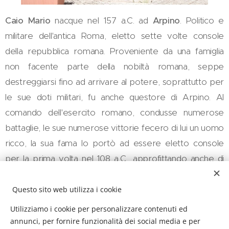
Caio Mario
nacque nel 157 a.C. ad
Arpino
. Politico e
militare dell'antica Roma, eletto sette volte console
della repubblica romana. Proveniente da una famiglia
non facente parte della nobiltà romana, seppe
destreggiarsi fino ad arrivare al potere, soprattutto per
le sue doti militari, fu anche questore di Arpino. Al
comando dell'esercito romano, condusse numerose
battaglie, le sue numerose vittorie fecero di lui un uomo
ricco, la sua fama lo portò ad essere eletto console
per la prima volta nel 108 a.C., approfittando anche di
un'allora nobiltà corrotta e incapace. Realizzò una serie
di riforme militari, tra cui quella del reclutamento dei
Questo sito web utilizza i cookie
militari romani anche dalle classi meno abbienti. I suoi
Utilizziamo i cookie per personalizzare contenuti ed
ideali politici appoggiavano la plebe, ma venne in
annunci, per fornire funzionalità dei social media e per