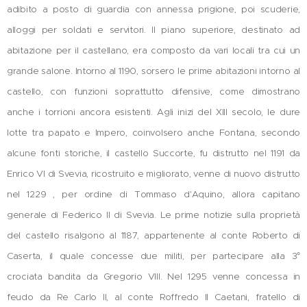
adibito a posto di guardia con annessa prigione, poi scuderie,
alloggi per soldati e servitori. Il piano superiore, destinato ad
abitazione per il castellano, era composto da vari locali tra cui un
grande salone. Intorno al 1190, sorsero le prime abitazioni intorno al
castello, con funzioni soprattutto difensive, come dimostrano
anche i torrioni ancora esistenti. Agli inizi del XIII secolo, le dure
lotte tra papato e Impero, coinvolsero anche Fontana, secondo
alcune fonti storiche, il castello Succorte, fu distrutto nel 1191 da
Enrico VI di Svevia, ricostruito e migliorato, venne di nuovo distrutto
nel 1229 , per ordine di Tommaso d'Aquino, allora capitano
generale di Federico II di Svevia. Le prime notizie sulla proprietà
del castello risalgono al 1187, appartenente al conte Roberto di
Caserta, il quale concesse due militi, per partecipare alla 3°
crociata bandita da Gregorio VIII. Nel 1295 venne concessa in
feudo da Re Carlo II, al conte Roffredo II Caetani, fratello di