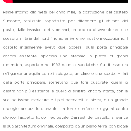
Risale intorno alla metà dell'anno mille, la costruzione del castello
Succorte, realizzato soprattutto per difendere gli abitanti del
posto, dalle invasioni dei Normanni, un popolo di avventurieri che
scesero in Italia dal nord fino ad arrivare nel nostro mezzogiorno. Il
castello inizialmente aveva due accessi, sulla porta principale
ancora esistente, spiccava uno stemma in pietra di grandi
dimensioni, asportato nel 1983 da mani vandaliche. Su di esso era
raffigurata un'aquila con ali spiegate, un elmo e una spada. Ai lati
della porta principale, sorgevano due torri quadrate, quella di
destra non più esistente, e quella di sinistra, ancora intatta, con le
sue bellissime merlature e tipici beccatelli in pietra, e un grande
orologio ancora funzionante. La torre conferisce oggi al centro
storico, l'aspetto tipico medioevale. Dai resti del castello, si evince
la sua architettura originale, composta da un piano terra, con locale