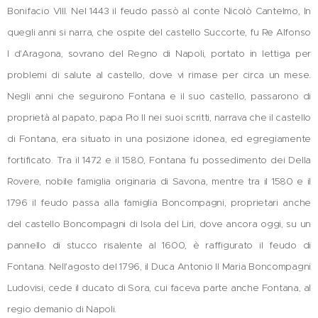
Bonifacio VIII. Nel 1443 il feudo passò al conte Nicolò Cantelmo, In
quegli anni si narra, che ospite del castello Succorte, fu Re Alfonso
I d'Aragona, sovrano del Regno di Napoli, portato in lettiga per
problemi di salute al castello, dove vi rimase per circa un mese.
Negli anni che seguirono Fontana e il suo castello, passarono di
proprietà al papato, papa Pio II nei suoi scritti, narrava che il castello
di Fontana, era situato in una posizione idonea, ed egregiamente
fortificato. Tra il 1472 e il 1580, Fontana fu possedimento dei Della
Rovere, nobile famiglia originaria di Savona, mentre tra il 1580 e il
1796 il feudo passa alla famiglia Boncompagni, proprietari anche
del castello Boncompagni di Isola del Liri, dove ancora oggi, su un
pannello di stucco risalente al 1600, è raffigurato il feudo di
Fontana. Nell'agosto del 1796, il Duca Antonio II Maria Boncompagni
Ludovisi, cede il ducato di Sora, cui faceva parte anche Fontana, al
regio demanio di Napoli.