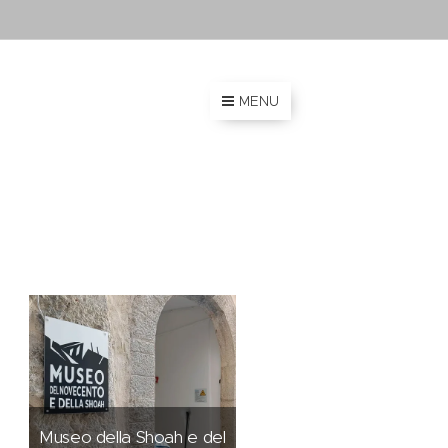
MENU
Museo della Shoah e del