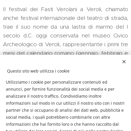
Il festival dei Fasti Verolani a Veroli, chiamato
anche festival internazionale del teatro di strada,
trae il suo nome da una lastra di marmo del I
secolo d.C. oggi conservata nel museo Civico
Archeologico di Veroli, rappresentante i primi tre
mesi del calendario romano (gennaio, febbraio e
marzo), dove erano riportati tra gli altri i giorno
fasti, riferiti ad attività civili. Il Festival si svolge
Questo sito web utilizza i cookie
ogni anno tra la fine di luglio e inizi di agosto nel
Utilizziamo i cookie per personalizzare contenuti ed
centro storico di Veroli, ospita artisti provenienti
annunci, per fornire funzionalità dei social media e per
analizzare il nostro traffico. Condividiamo inoltre
da tutto il mondo che offrono spettacoli di
informazioni sul modo in cui utilizzi il nostro sito con i nostri
diversa natura, con musica, poesia e teatro,
partner che si occupano di analisi dei dati web, pubblicità e
esaltando le bellezze del luogo e comunicando
social media, i quali potrebbero combinarle con altre
cultura, tradizioni e benessere sociale.
informazioni che hai fornito loro o che hanno raccolto dal