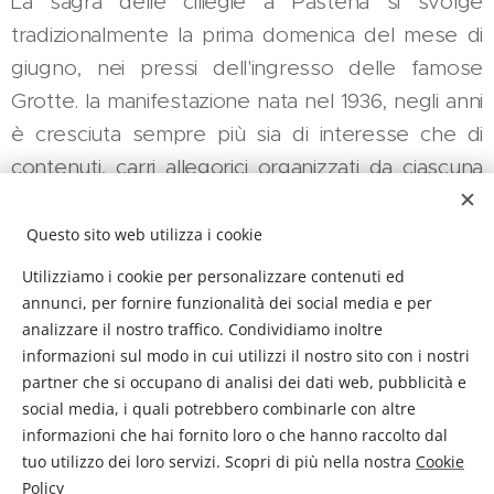
La sagra delle ciliegie a Pastena si svolge
tradizionalmente la prima domenica del mese di
giugno, nei pressi dell'ingresso delle famose
Grotte. la manifestazione nata nel 1936, negli anni
è cresciuta sempre più sia di interesse che di
contenuti, carri allegorici organizzati da ciascuna
contrada del paese e trainati da asini e buoi,
addobbati con ciliegie e personaggi che
Questo sito web utilizza i cookie
indossano costumi tradizionali. Sfilano dal centro
Utilizziamo i cookie per personalizzare contenuti ed
storico fino alle grotte, mostrando tutta la loro
annunci, per fornire funzionalità dei social media e per
analizzare il nostro traffico. Condividiamo inoltre
bellezza e il loro folklore, il tutto accompagnato
informazioni sul modo in cui utilizzi il nostro sito con i nostri
da canti e balli popolari. Il carro più bello riceverà
partner che si occupano di analisi dei dati web, pubblicità e
il Trofeo della Sagra e terminata la sfilata, ciliegie
social media, i quali potrebbero combinarle con altre
locali in abbondanza e gratis per tutti.
informazioni che hai fornito loro o che hanno raccolto dal
tuo utilizzo dei loro servizi. Scopri di più nella nostra
Cookie
Policy